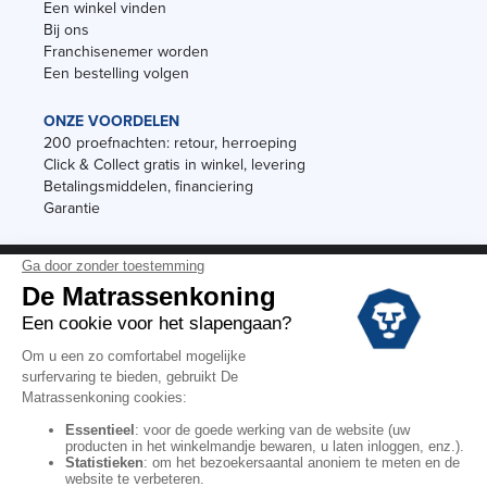
Een winkel vinden
Bij ons
Franchisenemer worden
Een bestelling volgen
ONZE VOORDELEN
200 proefnachten: retour, herroeping
Click & Collect gratis in winkel, levering
Betalingsmiddelen, financiering
Garantie
Vermeldingen
Black Friday
Voorraadverkoop
Solden
Algemene verkoopvoorwaarden voor winkels
Algemene verkoopvoorwaarden op internet
Wettelijke Bepalingen
Persoonlijke gegevens