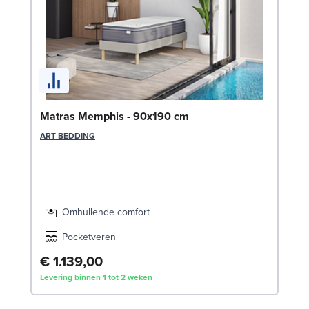
Be
Matras Memphis - 90x190 cm
LE
ART BEDDING
Omhullende comfort
Pocketveren
€ 1.139,00
€
Levering binnen 1 tot 2 weken
Lev