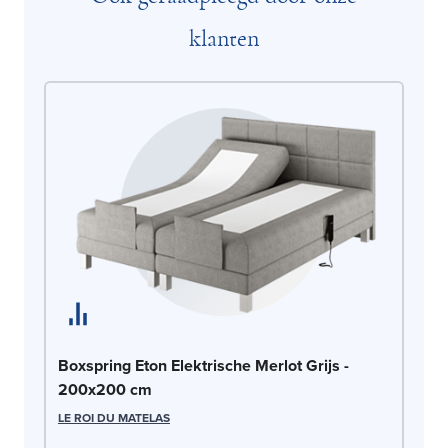
klanten
Bo
Boxspring Eton Elektrische Merlot Grijs -
2
200x200 cm
LE
LE ROI DU MATELAS