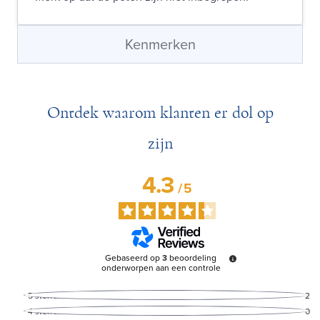
Kenmerken
Ontdek waarom klanten er dol op
zijn
4.3
/
5
Gebaseerd op
3
beoordeling
onderworpen aan een controle
5
sterren
2
4
sterren
0