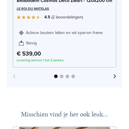
Be
Bedbodem Cosmos Deco Zwart - 120x200 cm
LE
LE ROI DU MATELAS
4.5
2
beoordelingen
Actieve beuken latten en wit sparren frame
Stevig
€ 539,00
€
Levering binnen 1 tot 2 weken
Lev
Misschien vind je het ook leuk...