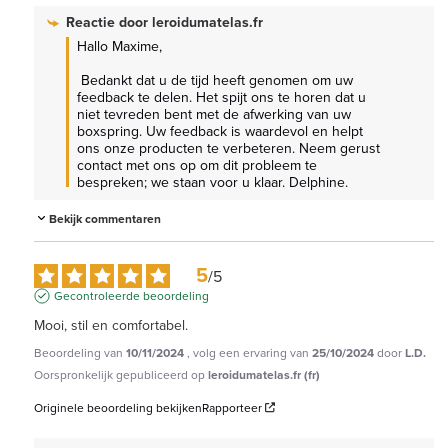
Reactie door
leroidumatelas.fr
Hallo Maxime,

 Bedankt dat u de tijd heeft genomen om uw 
feedback te delen. Het spijt ons te horen dat u 
niet tevreden bent met de afwerking van uw 
boxspring. Uw feedback is waardevol en helpt 
ons onze producten te verbeteren. Neem gerust 
contact met ons op om dit probleem te 
bespreken; we staan voor u klaar. Delphine.
Bekijk commentaren
5
/
5
Gecontroleerde beoordeling
Mooi, stil en comfortabel.
Beoordeling van
10/11/2024
, volg een ervaring van
25/10/2024
door
L.D.
Oorspronkelijk gepubliceerd op
leroidumatelas.fr (fr)
Originele beoordeling bekijken
Rapporteer