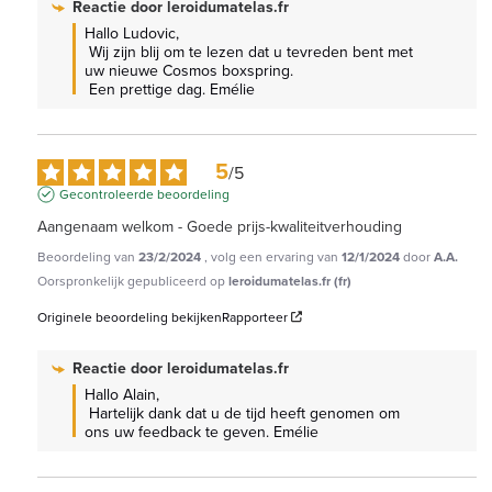
Reactie door
leroidumatelas.fr
Hallo Ludovic,

 Wij zijn blij om te lezen dat u tevreden bent met 
uw nieuwe Cosmos boxspring.

 Een prettige dag. Emélie
5
/
5
Gecontroleerde beoordeling
Aangenaam welkom - Goede prijs-kwaliteitverhouding
Beoordeling van
23/2/2024
, volg een ervaring van
12/1/2024
door
A.A.
Oorspronkelijk gepubliceerd op
leroidumatelas.fr (fr)
Originele beoordeling bekijken
Rapporteer
Reactie door
leroidumatelas.fr
Hallo Alain,

 Hartelijk dank dat u de tijd heeft genomen om 
ons uw feedback te geven. Emélie