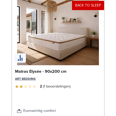
BACK TO SLEEP
Bo
Matras Elysée - 90x200 cm
c
ART BEDDING
LE
2
1
beoordelingen
Evenwichtig comfort