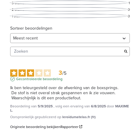
3
sterren
1
2
sterren
0
1
ster
0
Sorteer beoordelingen
3
/
5
Gecontroleerde beoordeling
Ik ben teleurgesteld over de afwerking van de boxsprings.

 De stof is niet overal strak gespannen en ik zie vouwen.

 Waarschijnlijk is dit een productiefout.
Beoordeling van
5/9/2025
, volg een ervaring van
6/8/2025
door
MAXIME
L.
Oorspronkelijk gepubliceerd op
leroidumatelas.fr (fr)
Originele beoordeling bekijken
Rapporteer