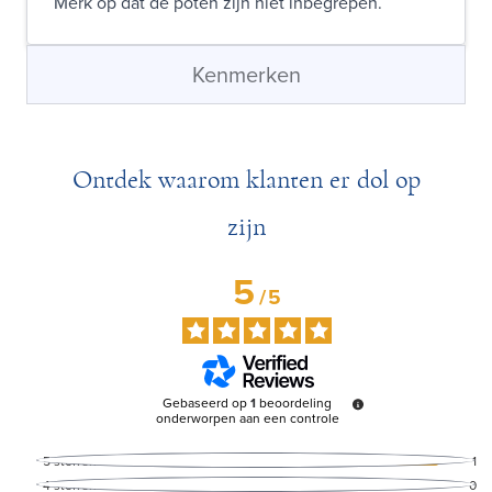
Merk op dat de poten zijn niet inbegrepen.
Kenmerken
Ontdek waarom klanten er dol op
zijn
5
/
5
Gebaseerd op
1
beoordeling
onderworpen aan een controle
5
sterren
1
4
sterren
0