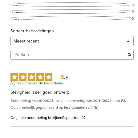
3
sterren
0
2
sterren
0
1
ster
0
Sorteer beoordelingen
5
/
5
Gecontroleerde beoordeling
Stevigheid, zeer goed ontwerp.
Beoordeling van
4/1/2025
, volg een ervaring van
20/11/2024
door
F.N.
Oorspronkelijk gepubliceerd op
leroidumatelas.fr (fr)
Originele beoordeling bekijken
Rapporteer