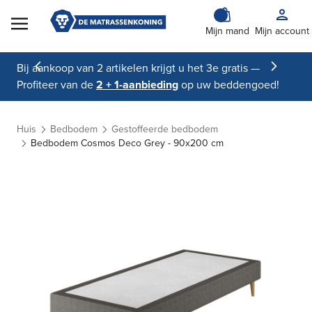
Skip to Content
Mijn mand
Mijn account
Bij aankoop van 2 artikelen krijgt u het 3e gratis —
Profiteer van de
2 + 1-aanbieding
op uw beddengoed!
Huis
Bedbodem
Gestoffeerde bedbodem
Bedbodem Cosmos Deco Grey - 90x200 cm