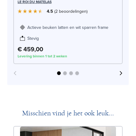
LE
LE ROI DU MATELAS
4.5
2
beoordelingen
Actieve beuken latten en wit sparren frame
Stevig
€ 459,00
€
Levering binnen 1 tot 2 weken
Lev
Misschien vind je het ook leuk...