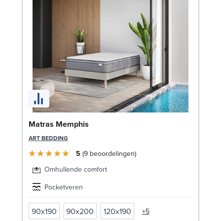
Bo
Matras Memphis
LE
ART BEDDING
5
9
beoordelingen
Omhullende comfort
Pocketveren
90x190
90x200
120x190
+5