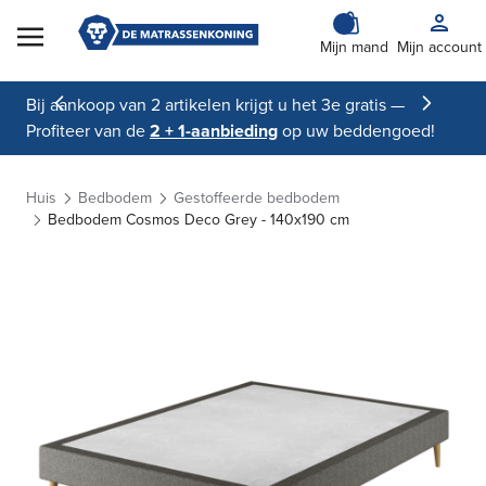
Skip to Content
Mijn mand
Mijn account
Bij aankoop van 2 artikelen krijgt u het 3e gratis —
Profiteer van de
2 + 1-aanbieding
op uw beddengoed!
Huis
Bedbodem
Gestoffeerde bedbodem
Bedbodem Cosmos Deco Grey - 140x190 cm