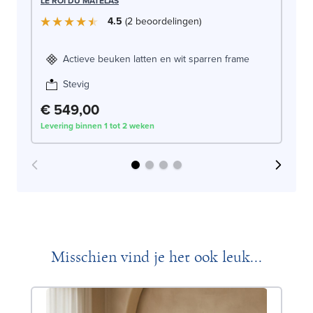
LE
LE ROI DU MATELAS
4.5
2
beoordelingen
Actieve beuken latten en wit sparren frame
Stevig
€ 549,00
€
Levering binnen 1 tot 2 weken
Lev
Misschien vind je het ook leuk...