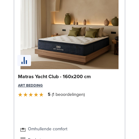
Bo
Matras Yacht Club - 160x200 cm
90
ART BEDDING
LE
5
1
beoordelingen
Omhullende comfort