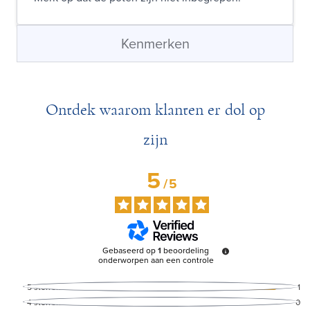
Kenmerken
Ontdek waarom klanten er dol op
zijn
5
/
5
Gebaseerd op
1
beoordeling
onderworpen aan een controle
5
sterren
1
4
sterren
0