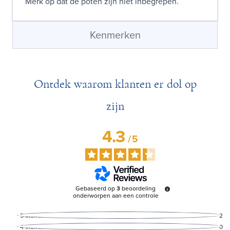
Merk op dat de poten zijn niet inbegrepen.
Kenmerken
Ontdek waarom klanten er dol op
zijn
4.3
/
5
Gebaseerd op
3
beoordeling
onderworpen aan een controle
5
sterren
2
4
sterren
0