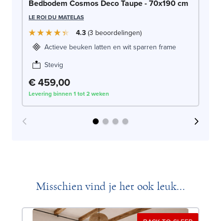
Be
Bedbodem Cosmos Deco Taupe - 70x190 cm
LE
LE ROI DU MATELAS
4.3
3
beoordelingen
Actieve beuken latten en wit sparren frame
Stevig
€ 459,00
€
Levering binnen 1 tot 2 weken
Lev
Misschien vind je het ook leuk...