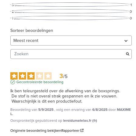
3
sterren
1
2
sterren
0
1
ster
0
Sorteer beoordelingen
3
/
5
Gecontroleerde beoordeling
Ik ben teleurgesteld over de afwerking van de boxsprings.

 De stof is niet overal strak gespannen en ik zie vouwen.

 Waarschijnlijk is dit een productiefout.
Beoordeling van
5/9/2025
, volg een ervaring van
6/8/2025
door
MAXIME
L.
Oorspronkelijk gepubliceerd op
leroidumatelas.fr (fr)
Originele beoordeling bekijken
Rapporteer