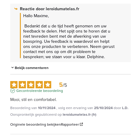
Reactie door
leroidumatelas.fr
Hallo Maxime,

 Bedankt dat u de tijd heeft genomen om uw 
feedback te delen. Het spijt ons te horen dat u 
niet tevreden bent met de afwerking van uw 
boxspring. Uw feedback is waardevol en helpt 
ons onze producten te verbeteren. Neem gerust 
contact met ons op om dit probleem te 
bespreken; we staan voor u klaar. Delphine.
Bekijk commentaren
5
/
5
Gecontroleerde beoordeling
Mooi, stil en comfortabel.
Beoordeling van
10/11/2024
, volg een ervaring van
25/10/2024
door
L.D.
Oorspronkelijk gepubliceerd op
leroidumatelas.fr (fr)
Originele beoordeling bekijken
Rapporteer