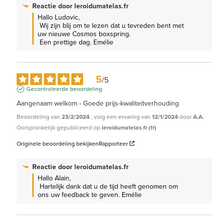
Reactie door
leroidumatelas.fr
Hallo Ludovic,

 Wij zijn blij om te lezen dat u tevreden bent met 
uw nieuwe Cosmos boxspring.

 Een prettige dag. Emélie
5
/
5
Gecontroleerde beoordeling
Aangenaam welkom - Goede prijs-kwaliteitverhouding
Beoordeling van
23/2/2024
, volg een ervaring van
12/1/2024
door
A.A.
Oorspronkelijk gepubliceerd op
leroidumatelas.fr (fr)
Originele beoordeling bekijken
Rapporteer
Reactie door
leroidumatelas.fr
Hallo Alain,

 Hartelijk dank dat u de tijd heeft genomen om 
ons uw feedback te geven. Emélie