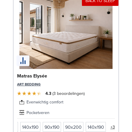
BACK TO SLEEP
Bo
Matras Elysée
90
ART BEDDING
LE
4.3
3
beoordelingen
Evenwichtig comfort
Pocketveren
90x200
140x190
90x190
90x200
140x190
+3