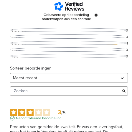
Gebaseerd op
1
beoordeling
onderworpen aan een controle
5
sterren
0
4
sterren
0
3
sterren
1
2
sterren
0
1
ster
0
Sorteer beoordelingen
3
/
5
Gecontroleerde beoordeling
Producten van gemiddelde kwaliteit. Er was een leveringsfout, 
maar het team in Verviers heeft dit prima opgelost. De 