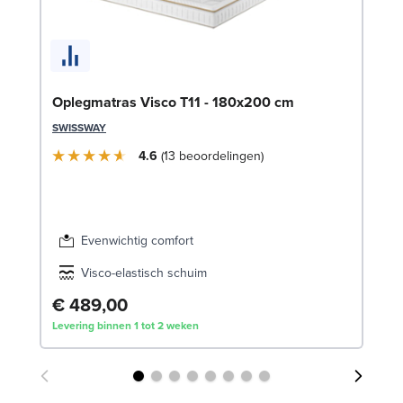
Se
Oplegmatras Visco T11 - 180x200 cm
SW
SWISSWAY
€
4.6
13
beoordelingen
Lev
Evenwichtig comfort
Visco-elastisch schuim
€ 489,00
Levering binnen 1 tot 2 weken