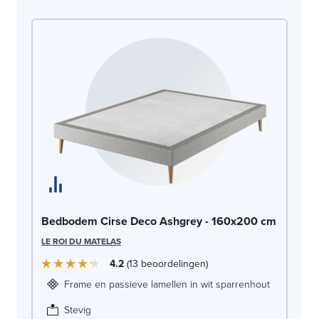
Be
Bedbodem Cirse Deco Ashgrey - 160x200 cm
LE
LE ROI DU MATELAS
4.2
13
beoordelingen
Frame en passieve lamellen in wit sparrenhout
Stevig