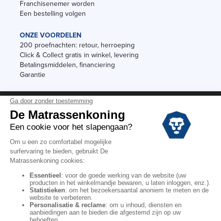
Franchisenemer worden
Een bestelling volgen
ONZE VOORDELEN
200 proefnachten: retour, herroeping
Click & Collect gratis in winkel, levering
Betalingsmiddelen, financiering
Garantie
Vermeldingen
Black Friday
Voorraadverkoop
Solden
Algemene verkoopvoorwaarden voor winkels
Algemene verkoopvoorwaarden op internet
Wettelijke Bepalingen
Persoonlijke gegevens
Kortingscodes De Matrassenkoning