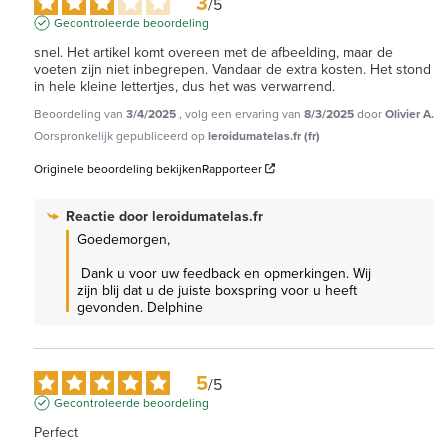
3
/
5
Gecontroleerde beoordeling
snel. Het artikel komt overeen met de afbeelding, maar de 
voeten zijn niet inbegrepen. Vandaar de extra kosten. Het stond 
in hele kleine lettertjes, dus het was verwarrend.
Beoordeling van
3/4/2025
, volg een ervaring van
8/3/2025
door
Olivier A.
Oorspronkelijk gepubliceerd op
leroidumatelas.fr (fr)
Originele beoordeling bekijken
Rapporteer
Reactie door
leroidumatelas.fr
Goedemorgen,

 Dank u voor uw feedback en opmerkingen. Wij 
zijn blij dat u de juiste boxspring voor u heeft 
gevonden. Delphine
5
/
5
Gecontroleerde beoordeling
Perfect