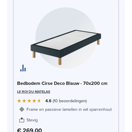
Be
Bedbodem Cirse Deco Blauw - 70x200 cm
LE
LE ROI DU MATELAS
4.6
10
beoordelingen
Frame en passieve lamellen in wit sparrenhout
Stevig
€ 269,00
€