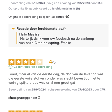
Beoordeling van
5/10/2024
, volg een ervaring van
2/5/2023
door
M.E.
Oorspronkelijk gepubliceerd op
leroidumatelas.fr (fr)
Originele beoordeling bekijken
Rapporteer
Reactie door
leroidumatelas.fr
Hallo Maeliss,

 Hartelijk dank voor uw feedback na de aankoop 
van onze Cirse boxspring. Emélie
4
/
5
Gecontroleerde beoordeling
Goed, maar al van de eerste dag, de dag van de levering was 
die eerste voile stof van onder was slecht bevestigd met te 
weinig spijkers dus was er al een groot gat
Beoordeling van
28/9/2024
, volg een ervaring van
27/4/2023
door
C.W.
Nuttig
(0)
Rapporteer