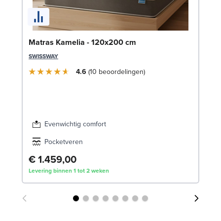
Se
Matras Kamelia - 120x200 cm
SW
SWISSWAY
€
4.6
10
beoordelingen
Lev
Evenwichtig comfort
Pocketveren
€ 1.459,00
Levering binnen 1 tot 2 weken