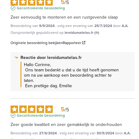
5
/
5
Gecontroleerde beoordeling
Zeer eenvoudig te monteren en een rustgevende slaap
Beoordeling van
9/9/2024
, volg een ervaring van
25/7/2024
door
A.A.
Oorspronkelijk gepubliceerd op
leroidumatelas.fr (fr)
Originele beoordeling bekijken
Rapporteer
Reactie door
leroidumatelas.fr
Hallo Corinne,

 Ons team bedankt u dat u de tijd heeft genomen 
om na uw aankoop een beoordeling achter te 
laten.

 Een prettige dag. Emélie
5
/
5
Gecontroleerde beoordeling
Zeer goede kwaliteit en zeer gemakkelijk te onderhouden
Beoordeling van
27/6/2024
, volg een ervaring van
30/5/2024
door
A.A.