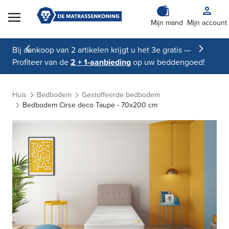
Skip to Content
Mijn mand
Mijn account
Bij aankoop van 2 artikelen krijgt u het 3e gratis —
Profiteer van de
2 + 1-aanbieding
op uw beddengoed!
Huis
Bedbodem
Gestoffeerde bedbodem
Bedbodem Cirse deco Taupe - 70x200 cm