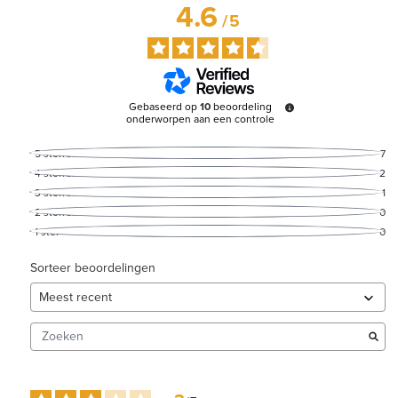
4.6
/
5
Gebaseerd op
10
beoordeling
onderworpen aan een controle
5
sterren
7
4
sterren
2
3
sterren
1
2
sterren
0
1
ster
0
Sorteer beoordelingen