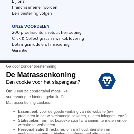
Bij ons
Franchisenemer worden
Een bestelling volgen
ONZE VOORDELEN
200 proefnachten: retour, herroeping
Click & Collect gratis in winkel, levering
Betalingsmiddelen, financiering
Garantie
Vermeldingen
Black Friday
Voorraadverkoop
Solden
Algemene verkoopvoorwaarden voor winkels
Algemene verkoopvoorwaarden op internet
Wettelijke Bepalingen
Persoonlijke gegevens
Kortingscodes De Matrassenkoning