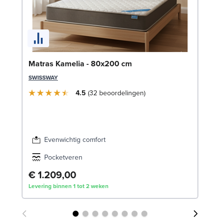
Se
Matras Kamelia - 80x200 cm
SW
SWISSWAY
€
4.5
32
beoordelingen
Lev
Evenwichtig comfort
Pocketveren
€ 1.209,00
Levering binnen 1 tot 2 weken