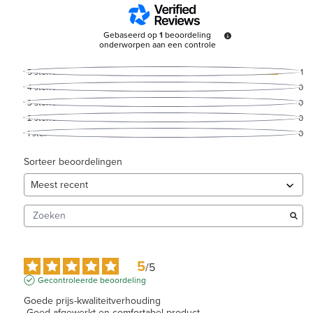
Gebaseerd op
1
beoordeling
onderworpen aan een controle
5
sterren
1
4
sterren
0
3
sterren
0
2
sterren
0
1
ster
0
Sorteer beoordelingen
5
/
5
Gecontroleerde beoordeling
Goede prijs-kwaliteitverhouding

 Goed afgewerkt en comfortabel product