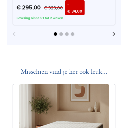
-
€ 295,00
€
€ 329,00
€ 34,00
Levering binnen 1 tot 2 weken
Lev
Misschien vind je het ook leuk...