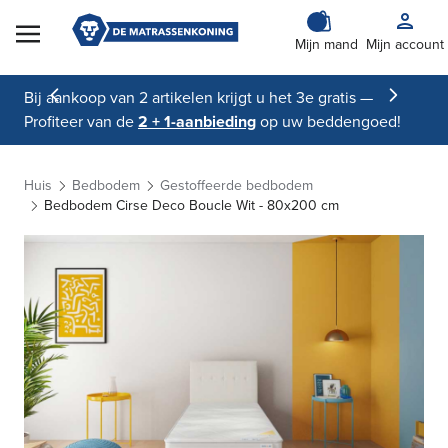
Skip to Content
Mijn mand
Mijn account
Bij aankoop van 2 artikelen krijgt u het 3e gratis —
Profiteer van de
2 + 1-aanbieding
op uw beddengoed!
Huis
Bedbodem
Gestoffeerde bedbodem
Bedbodem Cirse Deco Boucle Wit - 80x200 cm