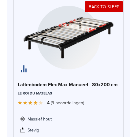
BACK TO SLEEP
La
Lattenbodem Flex Max Manueel - 80x200 cm
c
LE ROI DU MATELAS
LE
4
3
beoordelingen
Massief hout
Stevig