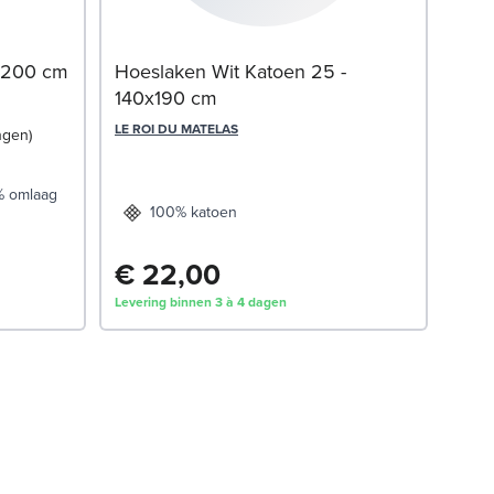
Matr
x200 cm
Hoeslaken Wit Katoen 25 -
140x190 cm
SWIS
LE ROI DU MATELAS
ngen
% omlaag
100% katoen
€ 22,00
€ 
Levering binnen 3 à 4 dagen
Leveri