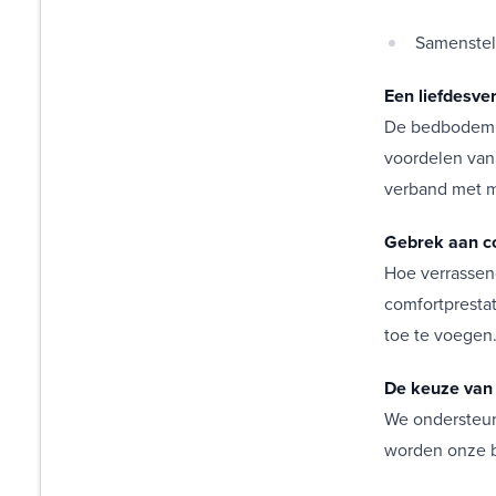
Samenstell
Een liefdesver
De bedbodem h
voordelen van 
verband met mi
Gebrek aan c
Hoe verrassen
comfortpresta
toe te voegen
De keuze van 
We ondersteun
worden onze be