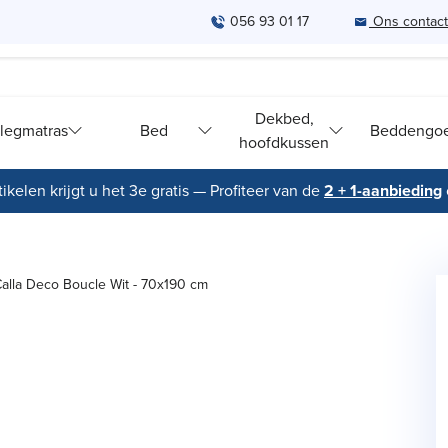
056 93 01 17
Ons contac
Dekbed,
legmatras
Bed
Beddengo
hoofdkussen
ikelen krijgt u het 3e gratis — Profiteer van de
2 + 1-aanbieding
lla Deco Boucle Wit - 70x190 cm