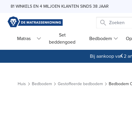
Skip to Content
81 WINKELS EN 4 MILJOEN KLANTEN SINDS 38 JAAR
Set
Matras
Bedbodem
Op
beddengoed
Bij aankoop van 2 art
Huis
Bedbodem
Gestoffeerde bedbodem
Bedbodem Ca