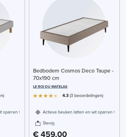
Bedbodem Cosmos Deco Taupe -
70x190 cm
LE ROI DU MATELAS
en
4.3
3
beoordelingen
it sparren frame
Actieve beuken latten en wit sparren frame
Stevig
€ 459,00