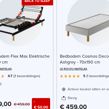
BACK TO SLEEP
odem Flex Max Elektrische
Bedbodem Cosmos Deco
0 cm
Ashgrey - 70x190 cm
 MATELAS
LE ROI DU MATELAS
4.7
3
beoordelingen
5
1
beoordeling
g
Actieve beuken latten en w
Stevig
-
9,00
€ 459,00
€ 459,00
€ 50,00