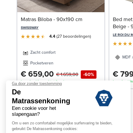
Matras Biloba - 90x190 cm
Bed met
Beige -
SWISSWAY
LE ROI DU 
4.4
27
beoordelingen
Zacht comfort
MDF 
Pocketveren
€ 659,00
€ 79
€ 1.659,00
-60%
Levering binnen 1 tot 2 weken
Levering bin