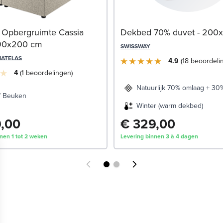
 Opbergruimte Cassia
Dekbed 70% duvet - 200
 90x200 cm
SWISSWAY
MATELAS
4.9
18
beoordeli
4
1
beoordelingen
Natuurlijk 70% omlaag + 30
/ Beuken
Winter (warm dekbed)
9,00
€ 329,00
nen 1 tot 2 weken
Levering binnen 3 à 4 dagen