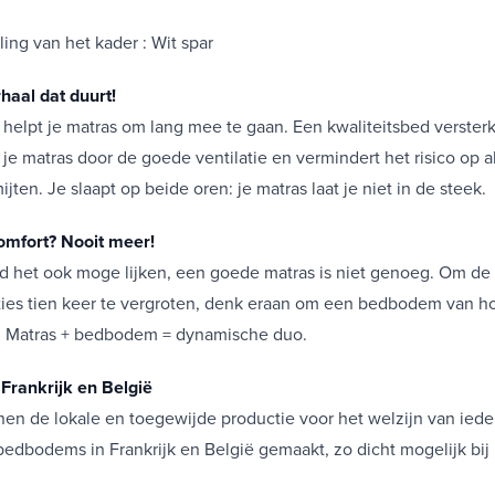
ing van het kader : Wit spar
haal dat duurt!
elpt je matras om lang mee te gaan. Een kwaliteitsbed versterk
je matras door de goede ventilatie en vermindert het risico op al
jten. Je slaapt op beide oren: je matras laat je niet in de steek.
omfort? Nooit meer!
d het ook moge lijken, een goede matras is niet genoeg. Om de
ties tien keer te vergroten, denk eraan om een bedbodem van ho
. Matras + bedbodem = dynamische duo.
Frankrijk en België
en de lokale en toegewijde productie voor het welzijn van ied
dbodems in Frankrijk en België gemaakt, zo dicht mogelijk bij 