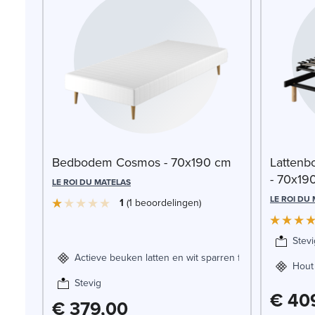
Bedbodem Cosmos - 70x190 cm
Lattenb
- 70x19
LE ROI DU MATELAS
LE ROI DU
1
1
beoordelingen
Stevi
Actieve beuken latten en wit sparren frame
Hout
Stevig
€ 40
€ 379,00