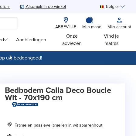
teren
Afspraak in de winkel
België
Zoeken
ABBEVILLE
Mijn mand
Mijn account
Onze
Vind je
ed
Aanbiedingen
adviezen
matras
op uw beddengoed!
Bedbodem Calla Deco Boucle
Wit - 70x190 cm
Frame en passieve lamellen in wit sparrenhout