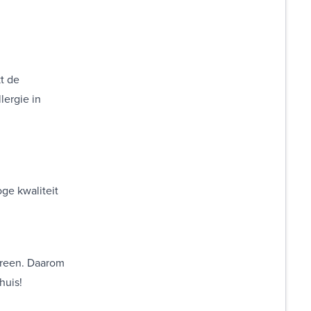
t de
lergie in
ge kwaliteit
ereen. Daarom
huis!